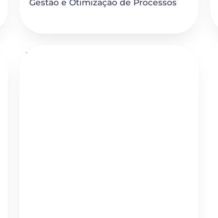
Gestão e Otimização de Processos
NOWACE: A 1ª Júnior Empresa na área da
Medicina