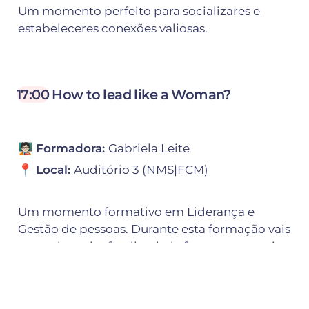
Um momento perfeito para socializares e 
estabeleceres conexões valiosas.
17:00
 How to lead like a Woman?
🧑🏻‍🏫 Formadora: 
Gabriela Leite
📍 Local: 
Auditório 3 (NMS|FCM)
Um momento formativo em Liderança e 
Gestão de pessoas. Durante esta formação vais 
aprender a dar feedback de forma construtiva 
e a lidar com críticas da melhor maneira, 
havendo ainda espaço para trabalhar 
dificuldades que sintas nestes processos.